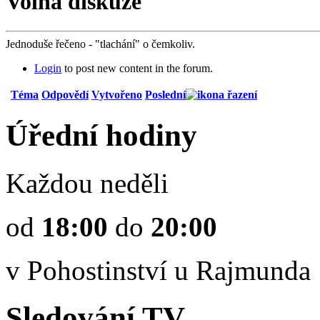
Volná diskuze
Jednoduše řečeno - "tlachání" o čemkoliv.
Login
to post new content in the forum.
Téma
Odpovědí
Vytvořeno
Poslední
Úřední hodiny
Každou neděli
od
18:00
do
20:00
v Pohostinství u Rajmunda
Sledování TV