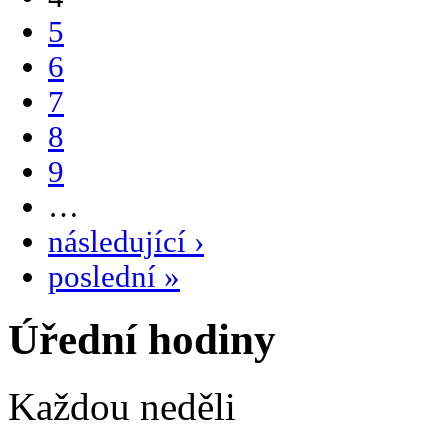
5
6
7
8
9
…
následující ›
poslední »
Úřední hodiny
Každou neděli