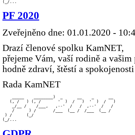
(_/...
PF 2020
Zveřejněno dne:
01.01.2020 - 10:
Drazí členové spolku KamNET,
přejeme Vám, vaší rodině a vašim
hodně zdraví, štěstí a spokojenos
Rada KamNET
    _____    ________)  _      __    _      __  

   (, /   ) (, /       '  )  /   )  '  )  /   ) 

    _/__ /    /___,   ,--'  /   /  ,--'  /   /  

    /      ) /       /___  (__ /  /___  (__ /   

 ) /      (_/                                   

(_/...
GDPR