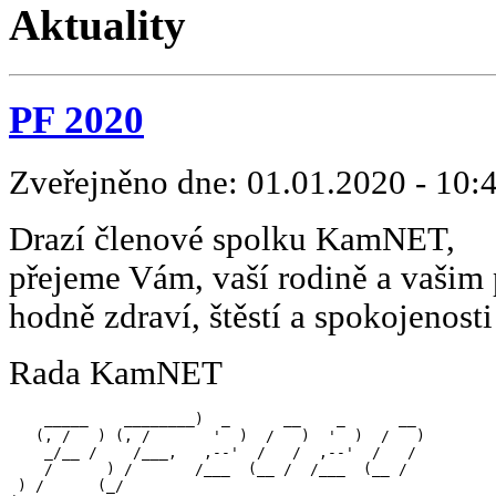
Aktuality
PF 2020
Zveřejněno dne:
01.01.2020 - 10:
Drazí členové spolku KamNET,
přejeme Vám, vaší rodině a vašim
hodně zdraví, štěstí a spokojenos
Rada KamNET
    _____    ________)  _      __    _      __  

   (, /   ) (, /       '  )  /   )  '  )  /   ) 

    _/__ /    /___,   ,--'  /   /  ,--'  /   /  

    /      ) /       /___  (__ /  /___  (__ /   

 ) /      (_/                                   
