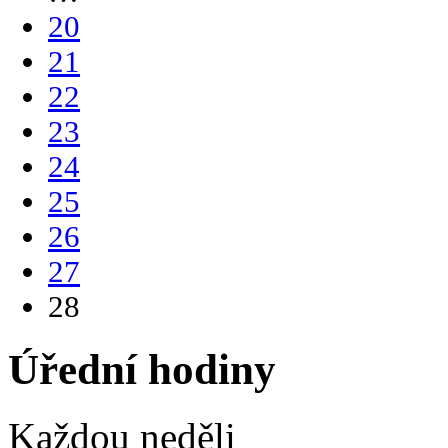
20
21
22
23
24
25
26
27
28
Úřední hodiny
Každou neděli