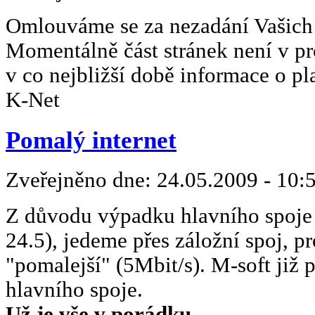
Omlouváme se za nezadání Vašich 
Momentálně část stránek není v p
v co nejbližší době informace o pl
K-Net
Pomalý internet
Zveřejněno dne:
24.05.2009 - 10:
Z důvodu výpadku hlavního spoje 
24.5), jedeme přes záložní spoj, pr
"pomalejší" (5Mbit/s). M-soft již 
hlavního spoje.
Už je vše v porádku
.