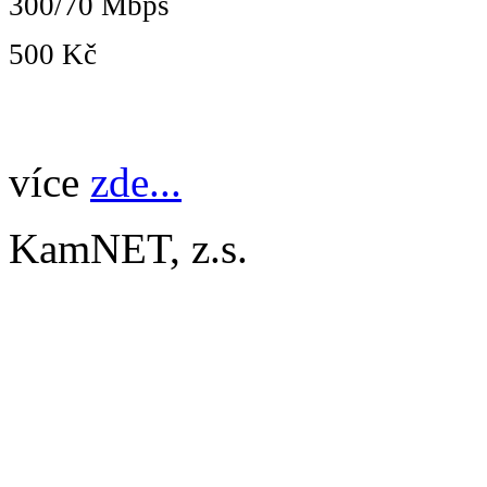
300/70 Mbps
500 Kč
více
zde...
KamNET, z.s.