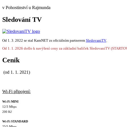
v Pohostinství u Rajmunda
Sledování TV
Od 1. 3. 2022 se stal KamNET zs oficiálním partnerem
SledovaniTV
.
Od 1. 1. 2026 došlo k navýšení ceny za základní balíček SledovaniTV (STARTO
Ceník
(od 1. 1. 2021)
Wi-Fi připojení:
Wi-Fi MINI
12/3 Mbps
200 Kč
Wi-Fi STANDARD
25/5 Mbps