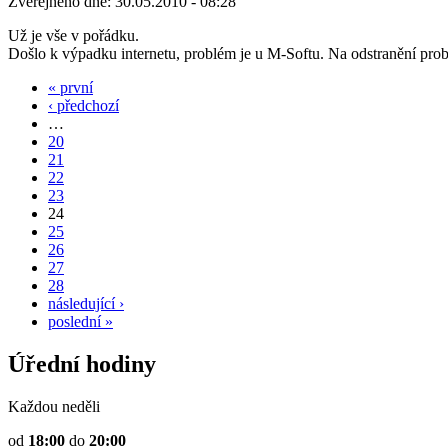
Zveřejněno dne:
30.05.2010 - 08:28
Už je vše v pořádku.
Došlo k výpadku internetu, problém je u M-Softu. Na odstranění prob
« první
‹ předchozí
…
20
21
22
23
24
25
26
27
28
následující ›
poslední »
Úřední hodiny
Každou neděli
od
18:00
do
20:00