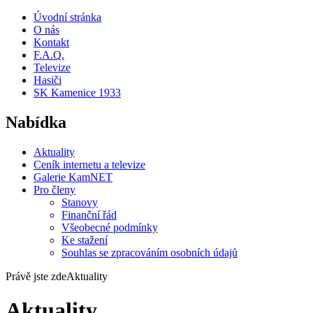
Úvodní stránka
O nás
Kontakt
F.A.Q.
Televize
Hasiči
SK Kamenice 1933
Nabídka
Aktuality
Ceník internetu a televize
Galerie KamNET
Pro členy
Stanovy
Finanční řád
Všeobecné podmínky
Ke stažení
Souhlas se zpracováním osobních údajů
Právě jste zde
Aktuality
Aktuality