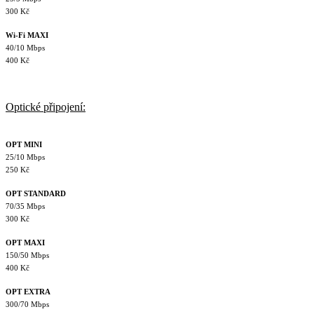
300 Kč
Wi-Fi MAXI
40/10 Mbps
400 Kč
Optické připojení:
OPT MINI
25/10 Mbps
250 Kč
OPT STANDARD
70/35 Mbps
300 Kč
OPT MAXI
150/50 Mbps
400 Kč
OPT EXTRA
300/70 Mbps