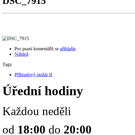
DSC_7915
Pro psaní komentářů se
přihlašte
Náhled
Tagy
Příhradový stožár II
Úřední hodiny
Každou neděli
od
18:00
do
20:00