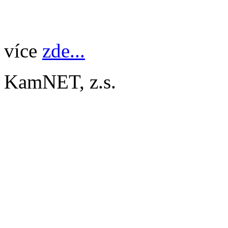
více
zde...
KamNET, z.s.