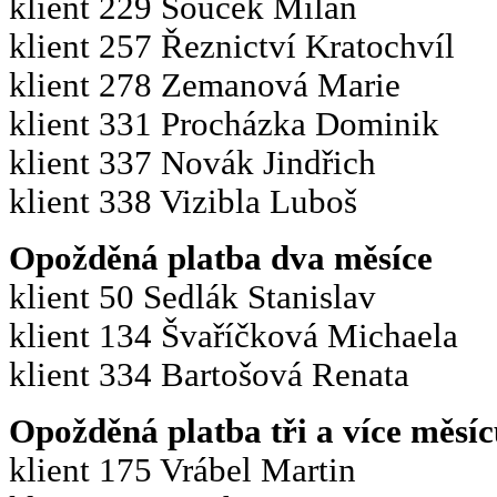
klient 229 Souček Milan
klient 257 Řeznictví Kratochvíl
klient 278 Zemanová Marie
klient 331 Procházka Dominik
klient 337 Novák Jindřich
klient 338 Vizibla Luboš
Opožděná platba dva měsíce
klient 50 Sedlák Stanislav
klient 134 Švaříčková Michaela
klient 334 Bartošová Renata
Opožděná platba tři a více měsíc
klient 175 Vrábel Martin