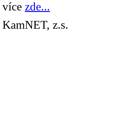
více
zde...
KamNET, z.s.