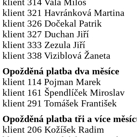
klient 314 Vala Miloš
klient 321 Havránková Martina
klient 326 Dočekal Patrik
klient 327 Duchan Jiří
klient 333 Zezula Jiří
klient 338 Viziblová Žaneta
Opožděná platba dva měsíce
klient 114 Pojman Marek
klient 161 Špendlíček Miroslav
klient 291 Tomášek František
Opožděná platba tři a více měsíc
klient 206 Kožíšek Radim