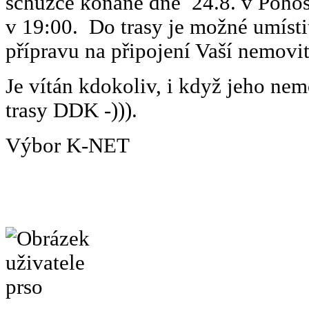
schůzce konané dne 24.8. v Pohos
v 19:00. Do trasy je možné umísti
přípravu na připojení Vaší nemovito
Je vítán kdokoliv, i když jeho nem
trasy DDK -))).
Výbor K-NET