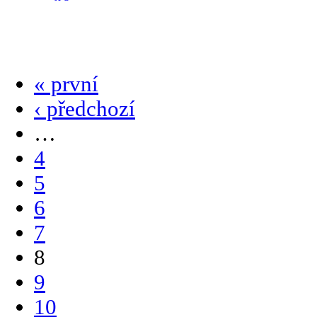
« první
‹ předchozí
…
4
5
6
7
8
9
10