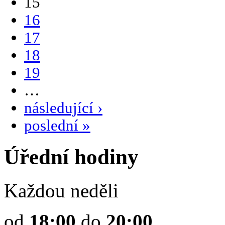
15
16
17
18
19
…
následující ›
poslední »
Úřední hodiny
Každou neděli
od
18:00
do
20:00