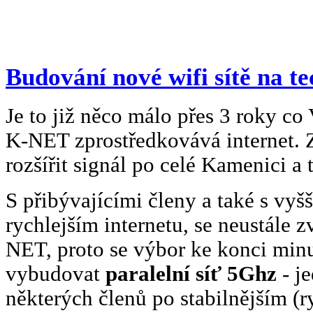
Budování nové wifi sítě na t
Je to již něco málo přes 3 roky c
K-NET zprostředkovává internet. Z
rozšířit signál po celé Kamenici a
S přibývajícími členy a také s vyš
rychlejším internetu, se neustále z
NET, proto se výbor ke konci min
vybudovat
paralelní síť 5Ghz
- j
některých členů po stabilnějším (r