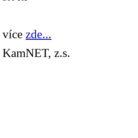
více
zde...
KamNET, z.s.