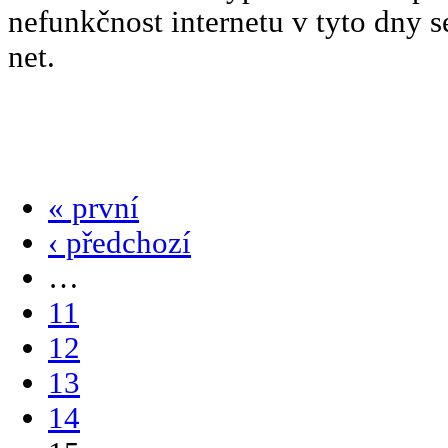
nefunkčnost internetu v tyto dny
net.
« první
‹ předchozí
…
11
12
13
14